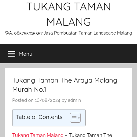
TUKANG TAMAN
MALANG
WA. 085755915557 Jasa Pembuatan Taman Landscape Malang
Menu
Tukang Taman The Araya Malang
Murah No.1
Posted on
16/08/2024
by
admin
Table of Contents
Tukang Taman Malang
– Tukang Taman The