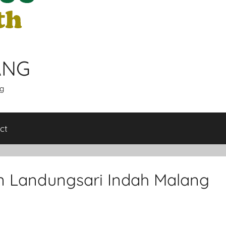
ANG
g
ct
 Landungsari Indah Malang