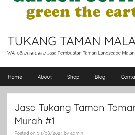
TUKANG TAMAN MAL
WA. 085755915557 Jasa Pembuatan Taman Landscape Malan
Home
About
Shop
Blog
Conta
Jasa Tukang Taman Taman
Murah #1
Posted on
09/08/2024
by
admin