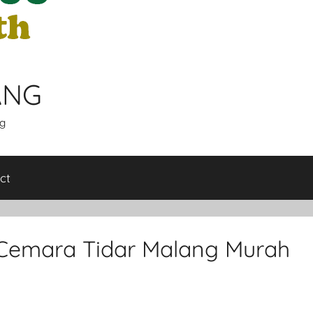
ANG
g
ct
Cemara Tidar Malang Murah