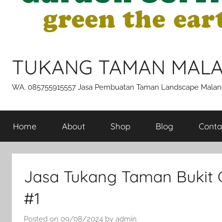
TUKANG TAMAN MAL
WA. 085755915557 Jasa Pembuatan Taman Landscape Malan
Home
About
Shop
Blog
Conta
Jasa Tukang Taman Bukit 
#1
Posted on
09/08/2024
by
admin