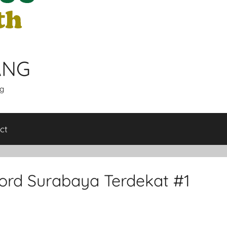
ANG
g
ct
rd Surabaya Terdekat #1