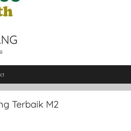
ANG
g
ct
ng Terbaik M2